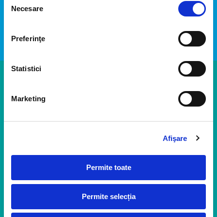
Necesare
consimțământului
Preferinţe
Statistici
Politica Cookies
Marketing
ANPC
Afişare
Orkla Foods Romania
Permite toate
Permite selecția
Prelucrarea datelor cu caracter personal